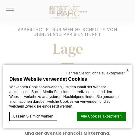
APPARTHOTEL NUR WENIGE SCHRITTE VON
DISNEYLAND PARIS ENTFERNT
Lage
X
Fahren Sie fort, ohne zu akzeptieren
Die Résidence du Parc Val d’Europe befindet sich in der 2,
Diese Website verwendet Cookies
rue Edouard Buffard – 77144 Montévrain, nur 10 Minuten
Wir können Cookies verwenden, um den Inhalt der Website
anzupassen, Social-Media-Funktionen bereitzustellen und den
mit dem Auto von Disneyland Paris entfernt.
Website-Verkehr zu analysieren. Nachfolgend finden Sie genauere
Informationen darüber, welche Cookies wir verwenden und zu
welchem Zweck sie eingesetzt werden.
Das Aparthotel liegt im Viertel „Montévrain – Les Frênes“.
Der Eingang zur Residenz befindet sich am
Lassen Sie mich wählen
Alle Cookies akzeptieren
Kreisverkehr an der Ecke der rue Edouard Buffard
und der avenue François Mitterrand.