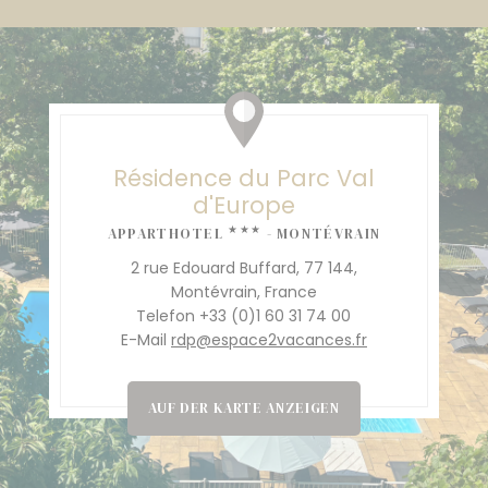
Résidence du Parc Val
d'Europe
★★★
APPARTHOTEL
- MONTÉVRAIN
2 rue Edouard Buffard, 77 144,
Montévrain, France
Telefon +33 (0)1 60 31 74 00
E-Mail
rdp@espace2vacances.fr
AUF DER KARTE ANZEIGEN