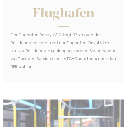
Flughafen
Marketing-Cookies werden hauptsächlich von Dritten
verwendet, um ein Benutzerprofil zu erstellen, um sein
Verhalten und seine Gewohnheiten im gesamten Web für
Marketingzwecke zu verfolgen.
Der Flughafen Roissy CDG liegt 37 km von der
Werbenutzerdaten
Résidence entfernt und der Flughafen Orly 45 km.
Erteilen Sie Ihre Einwilligung zur Übermittlung von
Nutzerdaten im Zusammenhang mit Werbung an Google.
Um zur Résidence zu gelangen, können Sie entweder
ein Taxi, den Service eines VTC-Chauffeurs oder den
Personalisierte Werbung
RER wählen.
Erteilen Sie Dritten Ihre Einwilligung für personalisierte
Werbung
Auswahl bestätigen
Weniger Details