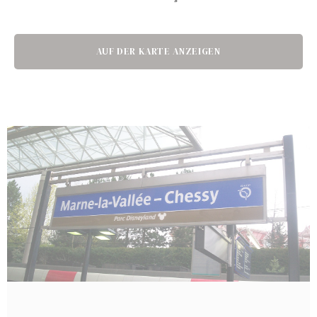
Cookie-Erklärung von
d-edge Macaron CMP
. Letzte Aktualisierung:
2024-08-26.
Was sind Cookies?
AUF DER KARTE ANZEIGEN
Cookies sind kleine Textinformationen, die von der Website
verwendet werden, um die Benutzerfreundlichkeit zu
verbessern. Akzeptieren Sie alle Cookies oder wählen Sie
die Kategorien, die Sie zulassen möchten.
Cookie-Richtlinie
Erforderlich
Notwendige Cookies ermöglichen das ordnungsgemäße
Funktionieren der Website, indem sie grundlegende
Funktionen wie die Anmeldung im privaten Bereich oder
die Navigation auf der Website ermöglichen
Es sind keine Cookies dieser Art vorhanden.
Voreinstellungen
Präferenz-Cookies ermöglichen es, die Präferenzen des
Benutzers für den nächsten Besuch zu speichern. Sie
könnten zum Beispiel die Benutzersprache speichern.