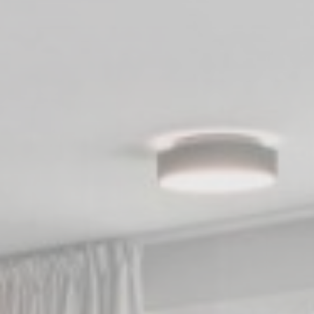
Estadísticas
Las cookies de este tipo se utilizan para recopilar
información del usuario sobre la ruta de navegación con el
objetivo final de analizar las estadísticas de forma
agregada para mejorar el sitio web
Nombre
Proveedor
Propósito
Duración
_ga_CMJG3ZE5EE
Google
Google Analytics
2 años
Analytics
allows user tracking
to enhance the
website
performance and
experience
_ga
Google
Google Analytics
2 años
Analytics
allows user tracking
to enhance the
website
performance and
experience
Marketing y anuncios