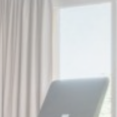
Las cookies de marketing serán utilizadas principalmente
por terceros para crear un perfil de usuario para rastrear su
comportamiento y hábitos en la web con fines de
marketing.
Datos de usuario publicitarios
Proporcionar su consentimiento para el envío de datos del
usuario relacionados con publicidad a Google.
Anuncios personalizados
Proporcionar consentimiento a terceros para publicidad
personalizada.
Confirmar selección
Menos detalles