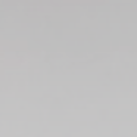
Declaración de cookies de
d-edge Macaron CMP
. Última
actualización:% lastupdate%.
¿Qué son las cookies?
Las cookies son pequeños fragmentos de información
textual que utiliza el sitio web para mejorar la experiencia
del usuario. Acepte todas las cookies o elija qué categorías
desea permitir.
Política de cookies
Necesario
Las cookies necesarias permiten que el sitio web se
comporte correctamente habilitando funcionalidades
básicas como inicios de sesión en áreas privadas o la
navegación del sitio web
No hay cookies de este tipo
Preferencias
Las cookies de preferencia permiten guardar las
preferencias del usuario para la próxima visita. Por
ejemplo, pueden contener el idioma del usuario.